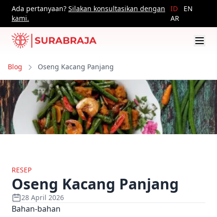
Ada pertanyaan?
Silakan konsultasikan dengan
ID
EN
kami.
AR
Blog
Oseng Kacang Panjang
RESEP
Oseng Kacang Panjang
28 April 2026
Bahan-bahan