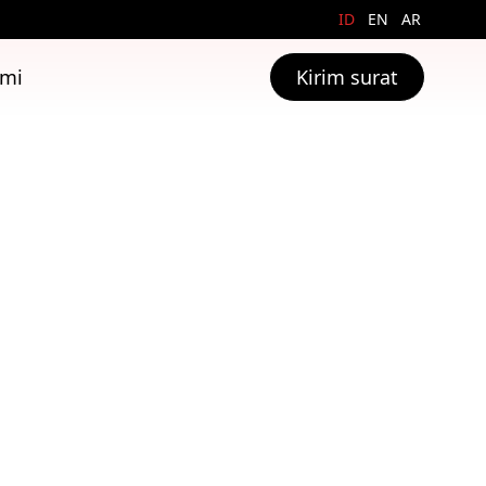
ID
EN
AR
ami
Kirim surat