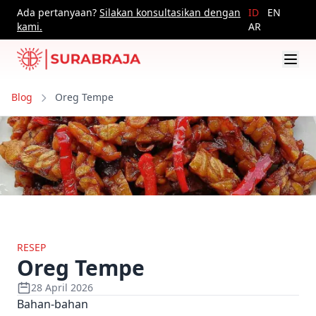
Ada pertanyaan?
Silakan konsultasikan dengan
ID
EN
kami.
AR
Blog
Oreg Tempe
RESEP
Oreg Tempe
28 April 2026
Bahan-bahan