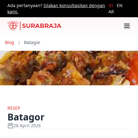
Ada pertanyaan?
Silakan konsultasikan dengan
ID
EN
kami.
AR
Blog
Batagor
RESEP
Batagor
28 April 2026