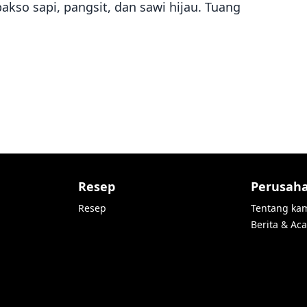
akso sapi, pangsit, dan sawi hijau. Tuang
Resep
Perusah
Resep
Tentang ka
Berita & Ac