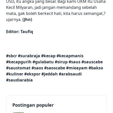
USD, itu angka yang besar. Bagi kami UKM itu Usaha
Kecil Milyaran, jadi jangan memandang sebelah
mata, gak boleh berkecil hati, kita harus semangat,?
ujarnya.
(Jhn)
Editor: Taufiq
#sbcr #surabraja #kecap #kecapmanis
#kecapgurih #gulabatu #sirup #saus #sauscabe
#saustomat #saos #saoscabe #mieayam #bakso
#kuliner #ekspor #jeddah #arabsaudi
#saudiarabia
Postingan populer