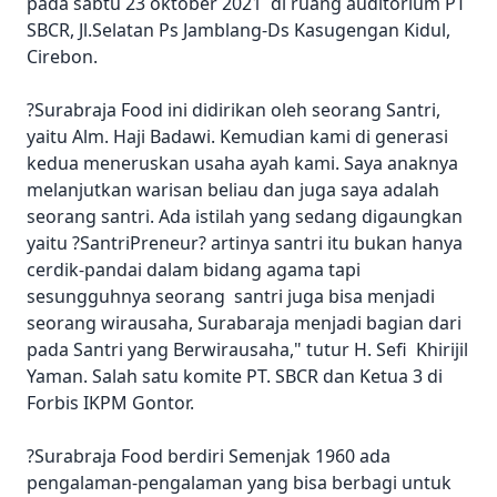
pada sabtu 23 oktober 2021 di ruang auditorium PT
SBCR, Jl.Selatan Ps Jamblang-Ds Kasugengan Kidul,
Cirebon.
?Surabraja Food ini didirikan oleh seorang Santri,
yaitu Alm. Haji Badawi. Kemudian kami di generasi
kedua meneruskan usaha ayah kami. Saya anaknya
melanjutkan warisan beliau dan juga saya adalah
seorang santri. Ada istilah yang sedang digaungkan
yaitu ?SantriPreneur? artinya santri itu bukan hanya
cerdik-pandai dalam bidang agama tapi
sesungguhnya seorang santri juga bisa menjadi
seorang wirausaha, Surabaraja menjadi bagian dari
pada Santri yang Berwirausaha," tutur H. Sefi Khirijil
Yaman. Salah satu komite PT. SBCR dan Ketua 3 di
Forbis IKPM Gontor.
?Surabraja Food berdiri Semenjak 1960 ada
pengalaman-pengalaman yang bisa berbagi untuk