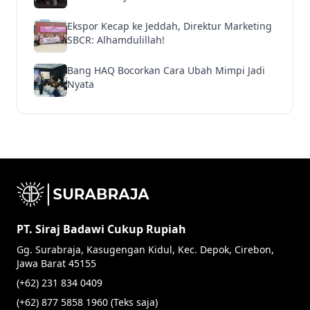
Ekspor Kecap ke Jeddah, Direktur Marketing
SBCR: Alhamdulillah!
Bang HAQ Bocorkan Cara Ubah Mimpi Jadi
Nyata
PT. Siraj Badawi Cukup Rupiah
Gg. Surabraja, Kasugengan Kidul, Kec. Depok, Cirebon,
Jawa Barat 45155
(+62) 231 834 0409
(+62) 877 5858 1960 (Teks saja)