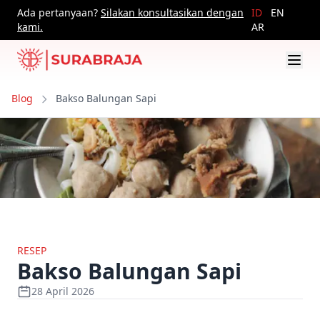
Ada pertanyaan?
Silakan konsultasikan dengan
ID
EN
kami.
AR
Blog
Bakso Balungan Sapi
RESEP
Bakso Balungan Sapi
28 April 2026