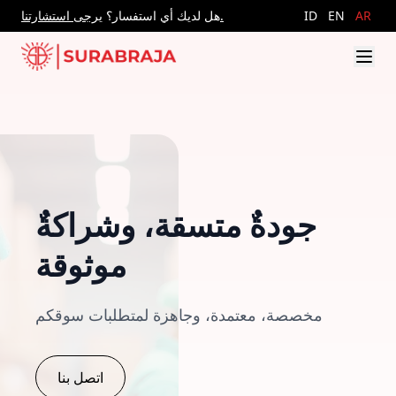
AR
EN
ID
يرجى استشارتنا.
هل لديك أي استفسار؟
جودةٌ متسقة، وشراكةٌ
موثوقة
مخصصة، معتمدة، وجاهزة لمتطلبات سوقكم
اتصل بنا