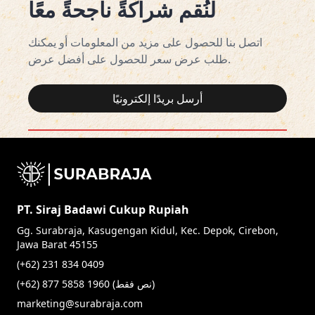
لنُقم شراكةً ناجحةً معًا
اتصل بنا للحصول على مزيد من المعلومات أو يمكنك
طلب عرض سعر للحصول على أفضل عرض.
أرسل بريدًا إلكترونيًا
PT. Siraj Badawi Cukup Rupiah
Gg. Surabraja, Kasugengan Kidul, Kec. Depok, Cirebon,
Jawa Barat 45155
(+62) 231 834 0409
(+62) 877 5858 1960 (نص فقط)
marketing@surabraja.com